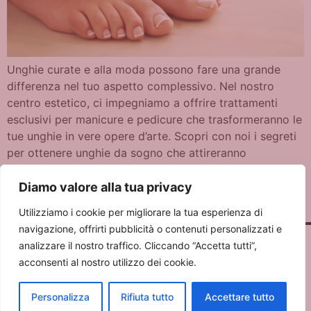
Unghie curate e alla moda possono fare una grande
differenza nel tuo aspetto complessivo. Nel nostro
centro estetico, ci impegniamo a offrire trattamenti
esclusivi per manicure e pedicure che trasformeranno le
tue unghie in vere opere d’arte. Scopri con noi i segreti
per ottenere unghie da sogno che attireranno
l’attenzione e ti faranno sentire al […]
Diamo valore alla tua privacy
←
meno recenti
Utilizziamo i cookie per migliorare la tua esperienza di
navigazione, offrirti pubblicità o contenuti personalizzati e
analizzare il nostro traffico. Cliccando “Accetta tutti”,
acconsenti al nostro utilizzo dei cookie.
Francesca Maisto Nails & Beauty Studio
Via Alessandro Manzoni 46
- 20089 ROZZANO (MI) - P.IVA 12700830966
Personalizza
Rifiuta tutto
Accettare tutto
Design by
FLORIDA STYLE AGENCY