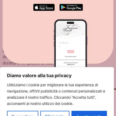
L’henné per sopracciglia sta guadagnando sempre più
popolarità nei centri estetici per la sua capacità di
definire e migliorare lo sguardo in modo naturale e
duraturo. In questo articolo esploreremo le
caratteristiche dell’henné per sopracciglia, i suoi
Diamo valore alla tua privacy
benefici e come può trasformare il tuo look con un
tocco di eleganza naturale. Che cos’è l’Henné per […]
Utilizziamo i cookie per migliorare la tua esperienza di
navigazione, offrirti pubblicità o contenuti personalizzati e
analizzare il nostro traffico. Cliccando “Accetta tutti”,
acconsenti al nostro utilizzo dei cookie.
Francesca Maisto Nails & Beauty Studio
Via Alessandro Manzoni 46
- 20089 ROZZANO (MI) - P.IVA 12700830966