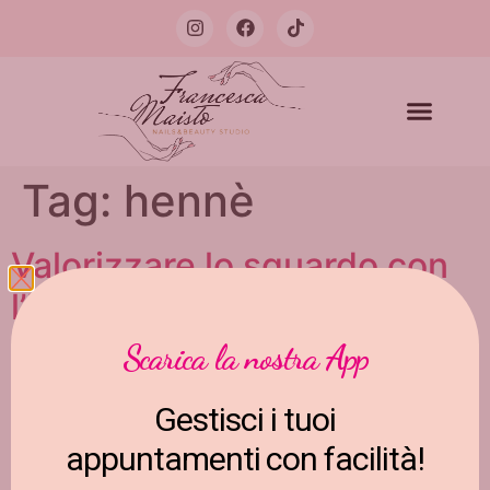
Tag:
hennè
Valorizzare lo sguardo con
l’Henné per Sopracciglia
Scarica la nostra App
Gestisci i tuoi
appuntamenti con facilità!