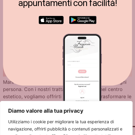
appuntamenti con facilità!
Mani e piedi curati sono un biglietto da visita per ogni
persona. Con i nostri trattamenti esclusivi nel centro
estetico, vogliamo offrirti l’opportunità di trasformare le
tue mani e i tuoi piedi in vere opere d’arte. Scopri con
Diamo valore alla tua privacy
noi i segreti per ottenere mani e piedi perfetti e luminosi
che attireranno l’attenzione e ti faranno […]
Utilizziamo i cookie per migliorare la tua esperienza di
navigazione, offrirti pubblicità o contenuti personalizzati e